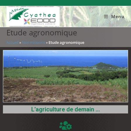
Menu
Etude agronomique
Accueil
»
Nos missions
»
Etude agronomique
L’agriculture de demain …